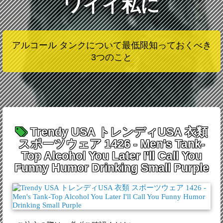
ワイイ私に
アルコール タンクについて最低限知っておくべき
3つのこと
Trendy USA トレンディUSA 衣類
スポーツウェア 1426 - Men's Tank-
Top Alcohol You Later I'll Call You
Funny Humor Drinking Small Purple