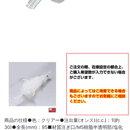
商品の仕様●色：クリアー●注出量(オンス)(c.c.)：1(約
30)●全長(mm)：95■材質注ぎ口/MS樹脂半透明部/塩化