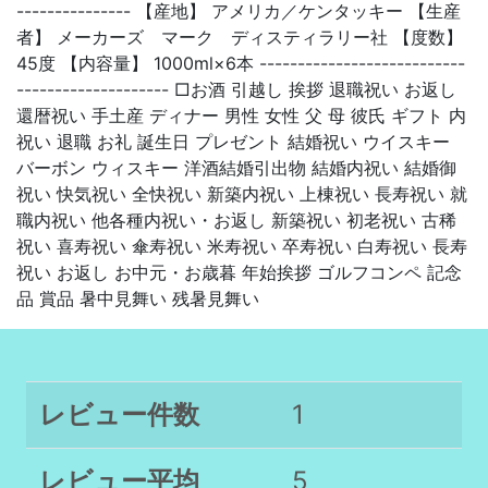
--------------- 【産地】 アメリカ／ケンタッキー 【生産
者】 メーカーズ マーク ディスティラリー社 【度数】
45度 【内容量】 1000ml×6本 ---------------------------
-------------------- □お酒 引越し 挨拶 退職祝い お返し
還暦祝い 手土産 ディナー 男性 女性 父 母 彼氏 ギフト 内
祝い 退職 お礼 誕生日 プレゼント 結婚祝い ウイスキー
バーボン ウィスキー 洋酒結婚引出物 結婚内祝い 結婚御
祝い 快気祝い 全快祝い 新築内祝い 上棟祝い 長寿祝い 就
職内祝い 他各種内祝い・お返し 新築祝い 初老祝い 古稀
祝い 喜寿祝い 傘寿祝い 米寿祝い 卒寿祝い 白寿祝い 長寿
祝い お返し お中元・お歳暮 年始挨拶 ゴルフコンペ 記念
品 賞品 暑中見舞い 残暑見舞い
レビュー件数
1
レビュー平均
5