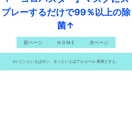
プレーするだけで99％以上の除
菌↑
前ページ
ＨＯＭＥ
次ページ
(c) ピンといえばポン。タッといえばアルコール 業務どすえ。