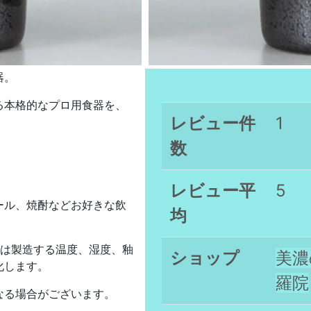
器。
る本格的なプロ用食器を、
レビュー件
1
数
。
。
レビュー平
5
ール、焼酎などお好きな飲
均
焼陶器は製造する温度、湿度、釉
ショップ
美濃
化します。
羅院
なる場合がございます。