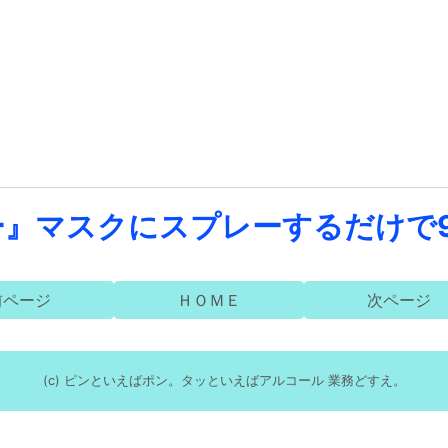
』マスクにスプレーするだけで9
前ページ
ＨＯＭＥ
次ページ
(c) ピンといえばポン。タッといえばアルコール 業務どすえ。