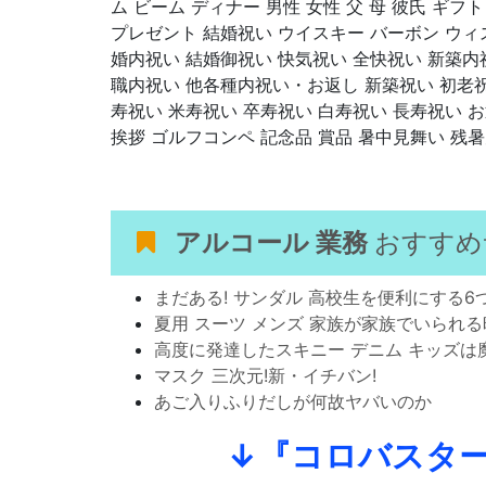
ム ビーム ディナー 男性 女性 父 母 彼氏 ギフト
プレゼント 結婚祝い ウイスキー バーボン ウィ
婚内祝い 結婚御祝い 快気祝い 全快祝い 新築内
職内祝い 他各種内祝い・お返し 新築祝い 初老祝
寿祝い 米寿祝い 卒寿祝い 白寿祝い 長寿祝い 
挨拶 ゴルフコンペ 記念品 賞品 暑中見舞い 残
アルコール 業務
おすすめ
まだある! サンダル 高校生を便利にする6
夏用 スーツ メンズ 家族が家族でいられ
高度に発達したスキニー デニム キッズは
マスク 三次元!新・イチバン!
あご入りふりだしが何故ヤバいのか
↓『コロバスター