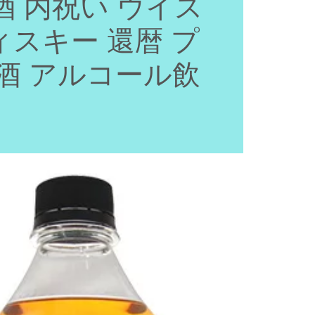
酒 内祝い ウイス
ィスキー 還暦 プ
 酒 アルコール飲