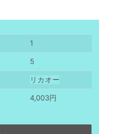
1
5
リカオー
4,003円