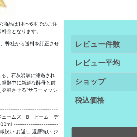
の商品は1本〜6本でのご注
2口料金となります。
レビュー件数
後、弊社から送料を訂正させ
レビュー平均
呼ばれる、石灰岩層に濾過され
ショップ
ュ発酵中に新鮮な酵母と前
発酵させる“サワーマッシ
税込価格
----------------------
ジェームズ B ビーム デ
-------------------
 挨拶 退職祝い お返し 還暦祝い ジ