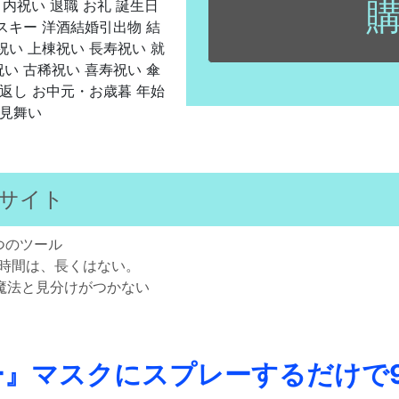
 内祝い 退職 お礼 誕生日
スキー 洋酒結婚引出物 結
祝い 上棟祝い 長寿祝い 就
い 古稀祝い 喜寿祝い 傘
お返し お中元・お歳暮 年始
暑見舞い
サイト
つのツール
る時間は、長くはない。
魔法と見分けがつかない
』マスクにスプレーするだけで9